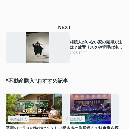
NEXT
相続人がいない家の売却方法
は？放置リスクや管理の注意
点も解説
2025.10.22
”不動産購入”おすすめ記事
不動産購入
不動産購入
平屋のテラスの魅力は？メリッ
熊本市の住居近くで駐車場を探