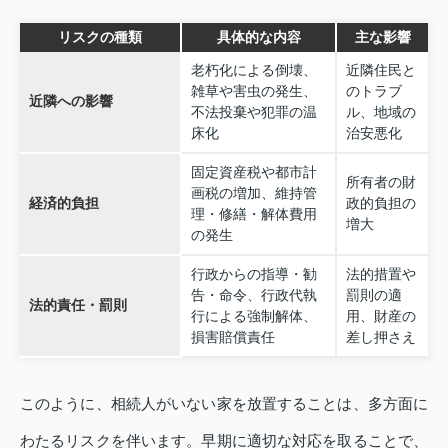
リスクの種類
具体的な内容
主な影響
老朽化による倒壊、
近隣住民と
雑草や害虫の発生、
のトラブ
近隣への影響
不法投棄や犯罪の温
ル、地域の
床化
治安悪化
固定資産税や都市計
所有者の財
画税の増加、維持管
経済的負担
政的負担の
理・修繕・解体費用
増大
の発生
行政からの指導・勧
法的措置や
告・命令、行政代執
罰則の適
法的責任・罰則
行による強制解体、
用、財産の
損害賠償責任
差し押さえ
このように、相続人がいない家を放置することは、多方面に
わたるリスクを伴います。早期に適切な対応を取ることで、