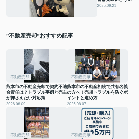
わる？注意点や対
2025.09.21
策も解説
”不動産売却”おすすめ記事
不動産売却
不動産売却
熊本市の不動産売却で契約不適
熊本市の不動産相続で共有名義
合責任は？トラブル事例と売主
の方へ！売却トラブルを防ぐポ
が押さえたい対応策
イントと進め方
2026.08.09
2026.08.07
不動産売却
不動産売却