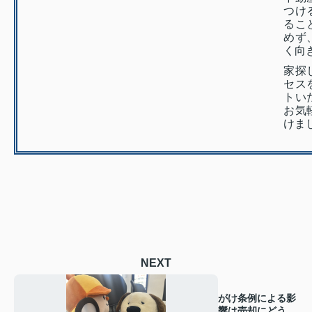
つけ
るこ
めず
く向
家探
セス
トい
お気
けま
NEXT
がけ条例による影
響は売却にどう関