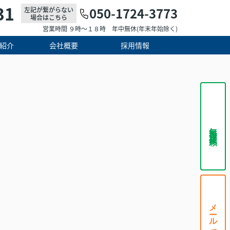
31
050-1724-3773
左記が繋がらない
場合はこちら
営業時間 ９時～１８時 年中無休(年末年始除く)
紹介
会社概要
採用情報
無料査定依頼
メールで相談する