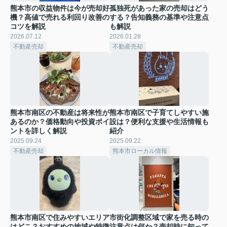
熊本市の収益物件は今が売却好
孤独死があった家の売却はどう
機？高値で売れる利回り改善の
する？告知義務の基準や注意点
コツを解説
も解説
2026.07.12
2026.01.28
不動産売却
不動産売却
熊本市南区の不動産は将来性が
熊本市南区で子育てしやすい施
あるのか？価格動向や投資ポイ
設は？便利な支援や生活情報も
ントを詳しく解説
紹介
2025.09.24
2025.09.22
不動産売却
熊本市ローカル情報
熊本市南区で住みやすいエリア
市街化調整区域で家を売る時の
はどこ？おすすめの地域や特徴
注意点は何か？売却時に知って