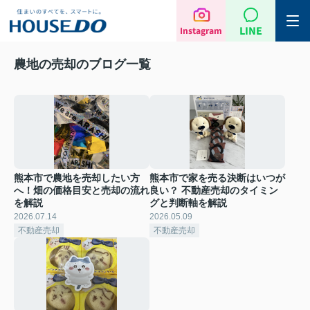
LINE
Instagram
農地の売却のブログ一覧
熊本市で農地を売却したい方
熊本市で家を売る決断はいつが
へ！畑の価格目安と売却の流れ
良い？ 不動産売却のタイミン
を解説
グと判断軸を解説
2026.07.14
2026.05.09
不動産売却
不動産売却