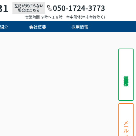
31
050-1724-3773
左記が繋がらない
場合はこちら
営業時間 ９時～１８時 年中無休(年末年始除く)
紹介
会社概要
採用情報
無料査定依頼
メールで相談する