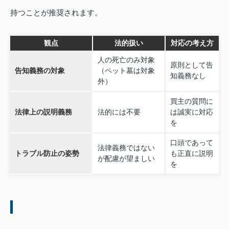
持つことが推奨されます。
観点
法的扱い
対応の考え方
人の死亡のみ対象
原則として告
告知義務の対象
（ペット墓は対象
知義務なし
外）
買主の質問に
法律上の説明義務
法的には不要
は誠実に対応
を
口頭であって
法律義務ではない
トラブル防止の姿勢
も正直に説明
が配慮が望ましい
を