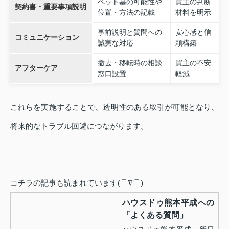
ペット墓の可能性や
買主の判断
契約書・重要事項説明
位置・方法の記載
材料を明示
事前説明と質問への
安心感と信
コミュニケーション
誠実な対応
頼構築
撤去・移転時の相談
買主の不安
アフターケア
窓口設置
軽減
これらを実施することで、透明性のある取引が可能となり、
将来的なトラブル回避につながります。
コチラの記事も読まれています(⌒∇⌒)
ハウスドゥ熊本平成への
「よくある質問」