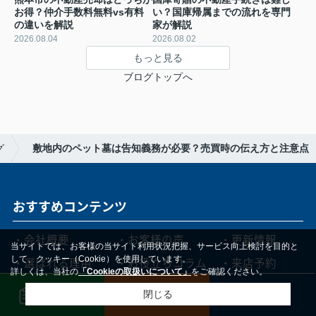
お得？仲介手数料無料vs有料
い？国庫帰属までの流れを専門
の違いを解説
家が解説
2026.08.04
2026.08.02
もっと見る
ブログトップへ
グ
敷地内のペット墓は告知義務が必要？売買時の伝え方と注意点
おすすめコンテンツ
・会社概要
・お客様の声
・更新情報
当サイトでは、お客様の当サイト利用状況把握、サービス向上検討を目的と
して、クッキー（Cookie）を使用しています。
・選ばれる理由
・お役立ちコラム
・来店予約
詳しくは、当社の
「Cookieの取扱いについて」
をご確認ください。
・売却の流れ
・スタッフ紹介
・お問い合わせ
無料査定
メール
電話
閉じる