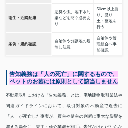
50cm以上掘
悪臭や虫、地下水汚
り、盛り
衛生・近隣配慮
染などを防ぐ必要あ
土・整地を
り
行う
自治体や管
自治体や分譲地の規
条例・規約確認
理組合へ事
制に注意
前確認
告知義務は「人の死亡」に関するもので、
ペットのお墓には原則として該当しません
不動産取引における「告知義務」とは、宅地建物取引業法や
関連ガイドラインにおいて、取引対象の不動産で過去に
「人」が死亡した事実が、買主や借主の判断に重大な影響を
与える場合に、売主・仲介業者が相手に告げなければならな