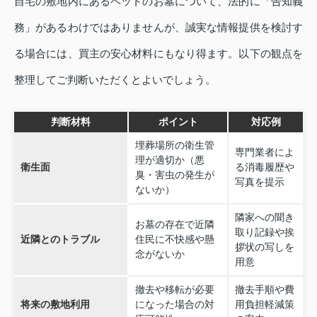
自宅の敷地内にあるペットのお墓について、法的に「告知義
務」があるわけではありませんが、誠実な情報提供を検討す
る場合には、買主の安心材料にもなり得ます。以下の観点を
整理してご判断いただくとよいでしょう。
判断材料
ポイント
対応例
埋葬場所の衛生管
専門業者によ
理が適切か（悪
衛生面
る消毒履歴や
臭・害虫の発生が
写真を提示
ないか）
隣家への聞き
お墓の存在で近隣
取り記録や挨
近隣とのトラブル
住民に不快感や懸
拶状の写しを
念がないか
用意
撤去や移転が必要
撤去手順や費
将来の敷地利用
になった場合の対
用負担軽減策