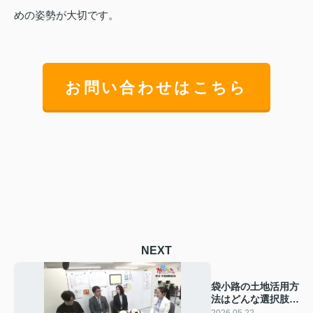
めの姿勢が大切です。
お問い合わせはこちら
NEXT
袋小路の土地活用方
法はどんな選択肢が
ある？メリットや注
2026.05.22