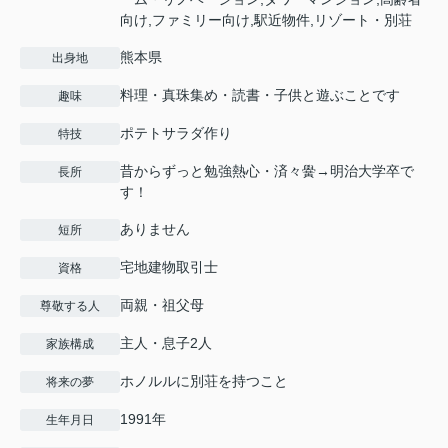
向け,ファミリー向け,駅近物件,リゾート・別荘
熊本県
出身地
料理・真珠集め・読書・子供と遊ぶことです
趣味
ポテトサラダ作り
特技
昔からずっと勉強熱心・済々黌→明治大学卒で
長所
す！
ありません
短所
宅地建物取引士
資格
両親・祖父母
尊敬する人
主人・息子2人
家族構成
ホノルルに別荘を持つこと
将来の夢
1991年
生年月日