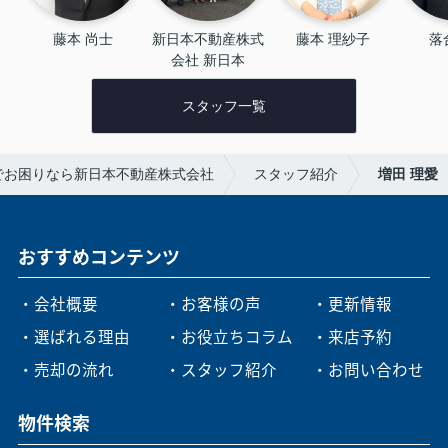
藤本 尚士
新日本不動産株式
藤本 理紗子
落
会社 新日本
スタッフ一覧
でお困りなら新日本不動産株式会社
スタッフ紹介
増田 理愛
おすすめコンテンツ
・会社概要
・お客様の声
・更新情報
・選ばれる理由
・お役立ちコラム
・来店予約
・売却の流れ
・スタッフ紹介
・お問い合わせ
物件検索