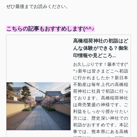
ぜひ最後までお読みください。
こちらの記事もおすすめします(^^♪
高橋稲荷神社の初詣はど
んな体験ができる？御朱
印情報や見どころ...
お久しぶりです！藤本です(^
^♪新年は皆さまどこへ初詣
に行かれましたか？新日本
不動産は毎年上代の高橋稲
荷神社に社員で初詣に行っ
ております。高橋稲荷神社
は商売繁盛の神様です。ご
利益をしっかり授かりたい
方には、歴史深い神社での
初詣がおすすめです。本記
事では、熊本県にある高橋