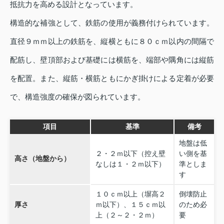
抵抗力を高める設計となっています。
構造的な補強として、鉄筋の使用が義務付けられています。
直径９ｍｍ以上の鉄筋を、縦横ともに８０ｃｍ以内の間隔で
配筋し、壁頂部および基礎には横筋を、端部や隅角には縦筋
を配置。また、縦筋・横筋ともにかぎ掛けによる定着が必要
で、構造強度の確保が図られています。
項目
基準
備考
地盤は低
２・２ｍ以下（控え壁
い側を基
高さ（地盤から）
なしは１・２ｍ以下）
準としま
す
１０ｃｍ以上（塀高２
倒壊防止
厚さ
ｍ以下）、１５ｃｍ以
のため必
上（２～２・２ｍ）
要