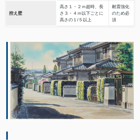
高さ１・２ｍ超時、長
耐震強化
控え壁
さ３・４ｍ以下ごとに
のため必
高さの１/５以上
須