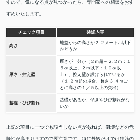
すので、気になる点が見つかったら、専門家への相談をおす
すめいたします。
チェック項目
確認内容
地盤からの高さが２.２メートル以下
高さ
かどうか
厚さが十分か（２ｍ超～２.２ｍ：１
５㎝以上、２ｍ以下：１０㎝以
厚さ・控え壁
上）、控え壁が設けられているか
（１.２ｍ超の場合、長さ３.４ｍご
とに高さの１／５以上の突出）
基礎があるか、傾きやひび割れがな
基礎・ひび割れ
いか
上記の項目に一つでも該当しない点があれば、倒壊などの危
険性が高まりますので要注意です。特に外観だけでは鉄筋の