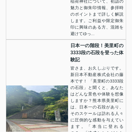
稲荷神社について、初詣の
魅力と御朱印情報、参拝時
のポイントまで詳しく解説
します。ご利益や限定御朱
印に興味のある方、混雑を
避けてゆっ...
日本一の階段！美里町の
3333段の石段を登った体
験記
皆さま、お久しぶりです。
新日本不動産株式会社の藤
本です！ 「美里町の3333段
の石段」と聞くと、あなた
はどんな景色や体験を想像
しますか？熊本県美里町に
は、日本一の石段があり、
そのスケールは訪れる人々
に圧倒的な感動を与えてい
ます。「本当に登れる