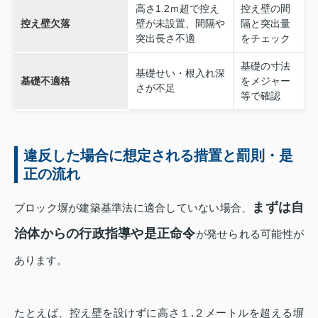
高さ1.2ｍ超で控え
控え壁の間
控え壁欠落
壁が未設置、間隔や
隔と突出量
突出長さ不適
をチェック
基礎の寸法
基礎せい・根入れ深
基礎不適格
をメジャー
さが不足
等で確認
違反した場合に想定される措置と罰則・是
正の流れ
まずは自
ブロック塀が建築基準法に適合していない場合、
治体からの行政指導や是正命令
が発せられる可能性が
あります。
たとえば、控え壁を設けずに高さ１.２メートルを超える塀