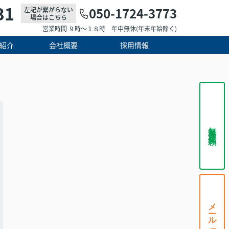
31
050-1724-3773
左記が繋がらない
場合はこちら
営業時間 ９時～１８時 年中無休(年末年始除く)
紹介
会社概要
採用情報
無料査定依頼
メールで相談する