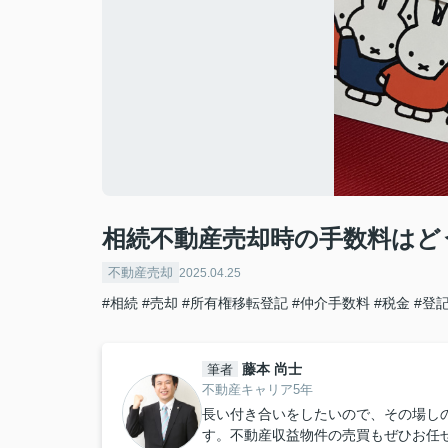
相続不動産売却時の手数料はど
不動産売却
2025.04.25
#相続
#売却
#所有権移転登記
#仲介手数料
#税金
#登
藤本 尚士
筆者
不動産キャリア5年
長い付き合いをしたいので、その場し
す。不動産収益物件の売買もぜひお任