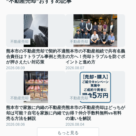
”不動産売却”おすすめ記事
不動産売却
不動産売却
熊本市の不動産売却で契約不適
熊本市の不動産相続で共有名義
合責任は？トラブル事例と売主
の方へ！売却トラブルを防ぐポ
が押さえたい対応策
イントと進め方
2026.08.09
2026.08.07
不動産売却
不動産売却
熊本市で家族に内緒の不動産売
熊本市の不動産売却はどっちが
却は可能？自宅を家族に内緒で
お得？仲介手数料無料vs有料
売る方法を解説
の違いを解説
2026.08.06
2026.08.04
もっと見る