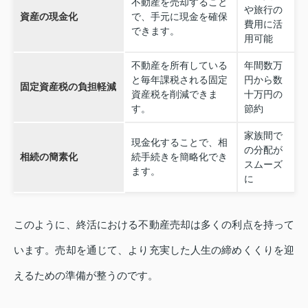
不動産を売却すること
や旅行の
資産の現金化
で、手元に現金を確保
費用に活
できます。
用可能
不動産を所有している
年間数万
と毎年課税される固定
円から数
固定資産税の負担軽減
資産税を削減できま
十万円の
す。
節約
家族間で
現金化することで、相
の分配が
相続の簡素化
続手続きを簡略化でき
スムーズ
ます。
に
このように、終活における不動産売却は多くの利点を持って
います。売却を通じて、より充実した人生の締めくくりを迎
えるための準備が整うのです。