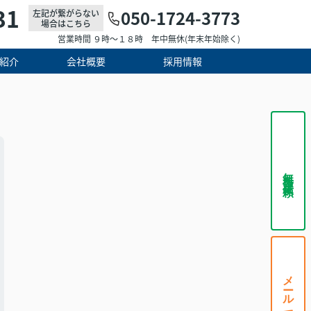
31
050-1724-3773
左記が繋がらない
場合はこちら
営業時間 ９時～１８時 年中無休(年末年始除く)
紹介
会社概要
採用情報
無料査定依頼
メールで相談する