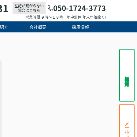
31
050-1724-3773
左記が繋がらない
場合はこちら
営業時間 ９時～１８時 年中無休(年末年始除く)
紹介
会社概要
採用情報
無料査定依頼
メールで相談する