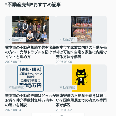
”不動産売却”おすすめ記事
不動産売却
不動産売却
熊本市の不動産相続で共有名義
熊本市で家族に内緒の不動産売
の方へ！売却トラブルを防ぐポ
却は可能？自宅を家族に内緒で
イントと進め方
売る方法を解説
2026.08.07
2026.08.06
不動産売却
不動産売却
熊本市の不動産売却はどっちが
国庫寄贈の不動産手続きは難し
お得？仲介手数料無料vs有料
い？国庫帰属までの流れを専門
の違いを解説
家が解説
2026.08.04
2026.08.02