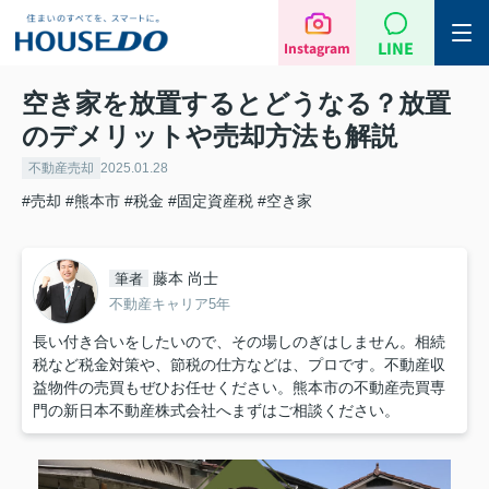
LINE
Instagram
空き家を放置するとどうなる？放置
のデメリットや売却方法も解説
不動産売却
2025.01.28
#売却
#熊本市
#税金
#固定資産税
#空き家
藤本 尚士
筆者
不動産キャリア5年
長い付き合いをしたいので、その場しのぎはしません。相続
税など税金対策や、節税の仕方などは、プロです。不動産収
益物件の売買もぜひお任せください。熊本市の不動産売買専
門の新日本不動産株式会社へまずはご相談ください。