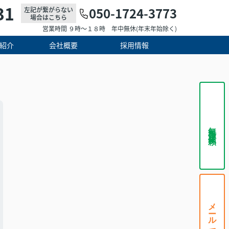
31
050-1724-3773
左記が繋がらない
場合はこちら
営業時間 ９時～１８時 年中無休(年末年始除く)
紹介
会社概要
採用情報
無料査定依頼
メールで相談する