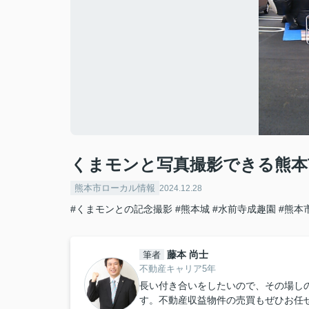
くまモンと写真撮影できる熊本
熊本市ローカル情報
2024.12.28
#くまモンとの記念撮影
#熊本城
#水前寺成趣園
#熊本
藤本 尚士
筆者
不動産キャリア5年
長い付き合いをしたいので、その場し
す。不動産収益物件の売買もぜひお任