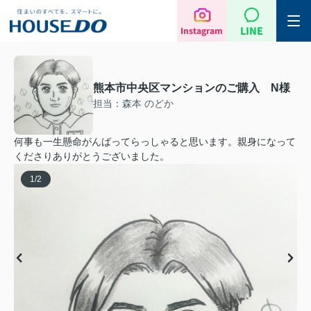
LINE
Instagram
熊本市中央区マンションのご購入 N様
担当：森本 のどか
何事も一生懸命がんばってらっしゃると思います。親身になって
くださりありがとうございました。
1
/
2