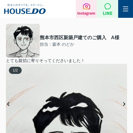
LINE
Instagram
熊本市西区新築戸建てのご購入 A様
担当：森本 のどか
とても親切に寄りそってくださいました！
1
/
2