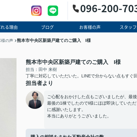
096-200-70
ばれる理由
ブログ
お客様の声
スタッフ
熊本市中央区新築戸建てのご購入 I様
客様の声
熊本市中央区新築戸建てのご購入 I様
担当：田中 来樹
丁寧に対応していただいた。LINEで分からない点もすぐ
担当者より
ご心配をおかけした点もございましたが、最後
最後の1棟でしたのでI様にほぼ即決していた
に感謝いたします。
本当にありがとうございました。
購入の相談をされた不動産会社の数