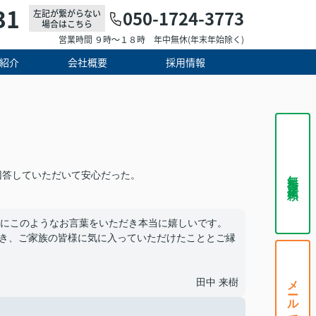
31
050-1724-3773
左記が繋がらない
場合はこちら
営業時間 ９時～１８時 年中無休(年末年始除く)
紹介
会社概要
採用情報
無料査定依頼
回答していただいて安心だった。
にこのようなお言葉をいただき本当に嬉しいです。
だき、ご家族の皆様に気に入っていただけたこととご縁
メールで相談する
田中 来樹