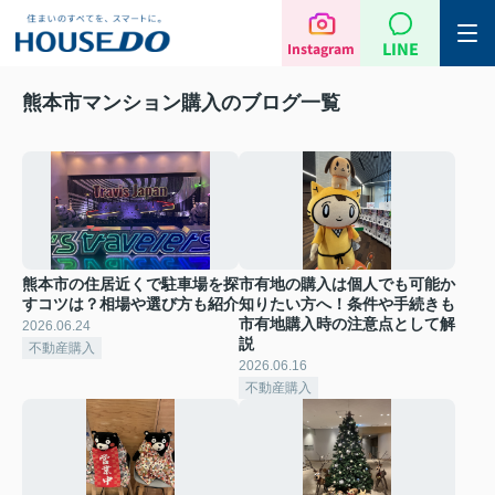
LINE
Instagram
熊本市マンション購入のブログ一覧
熊本市の住居近くで駐車場を探
市有地の購入は個人でも可能か
すコツは？相場や選び方も紹介
知りたい方へ！条件や手続きも
市有地購入時の注意点として解
2026.06.24
説
不動産購入
2026.06.16
不動産購入