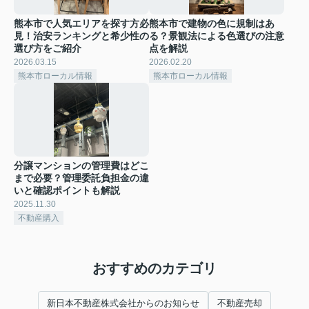
熊本市で人気エリアを探す方必
熊本市で建物の色に規制はあ
見！治安ランキングと希少性の
る？景観法による色選びの注意
選び方をご紹介
点を解説
2026.03.15
2026.02.20
熊本市ローカル情報
熊本市ローカル情報
分譲マンションの管理費はどこ
まで必要？管理委託負担金の違
いと確認ポイントも解説
2025.11.30
不動産購入
おすすめのカテゴリ
新日本不動産株式会社からのお知らせ
不動産売却