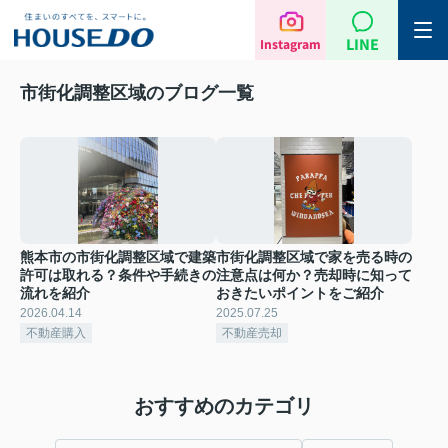
LINE
Instagram
市街化調整区域のブログ一覧
熊本市の市街化調整区域で建築
市街化調整区域で家を売る時の
許可は取れる？条件や手続きの
注意点は何か？売却時に知って
流れを紹介
おきたいポイントをご紹介
2026.04.14
2025.07.25
不動産購入
不動産売却
おすすめのカテゴリ