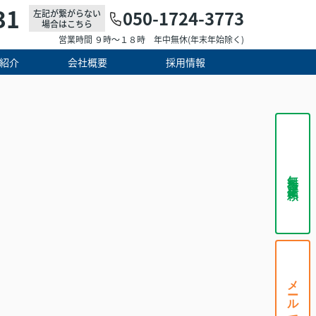
31
050-1724-3773
左記が繋がらない
場合はこちら
営業時間 ９時～１８時 年中無休(年末年始除く)
紹介
会社概要
採用情報
無料査定依頼
メールで相談する