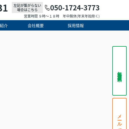
31
050-1724-3773
左記が繋がらない
場合はこちら
営業時間 ９時～１８時 年中無休(年末年始除く)
紹介
会社概要
採用情報
無料査定依頼
メールで相談する