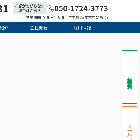
31
050-1724-3773
左記が繋がらない
場合はこちら
営業時間 ９時～１８時 年中無休(年末年始除く)
紹介
会社概要
採用情報
無料査定依頼
メールで相談する