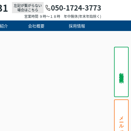
31
050-1724-3773
左記が繋がらない
場合はこちら
営業時間 ９時～１８時 年中無休(年末年始除く)
紹介
会社概要
採用情報
無料査定依頼
メールで相談する