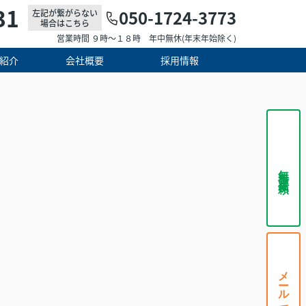
31
050-1724-3773
左記が繋がらない
場合はこちら
営業時間 ９時～１８時 年中無休(年末年始除く)
紹介
会社概要
採用情報
無料査定依頼
メールで相談する