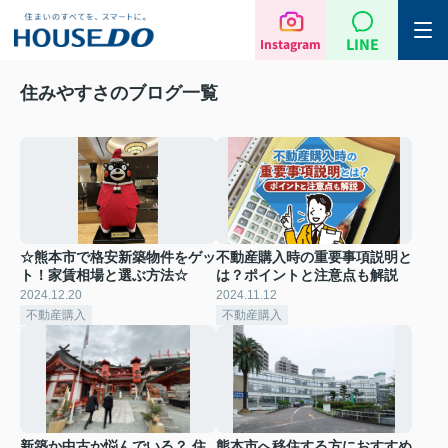
LINE
Instagram
住みやすさのブログ一覧
☆熊本市で格安新築物件をゲッ
不動産購入時の重要事項説明と
ト！家賃相場と選ぶ方法☆
は？ポイントと注意点も解説
2024.12.20
2024.11.12
不動産購入
不動産購入
新築か中古か悩んでいる？ 住
熊本市へ移住する方におすすめ