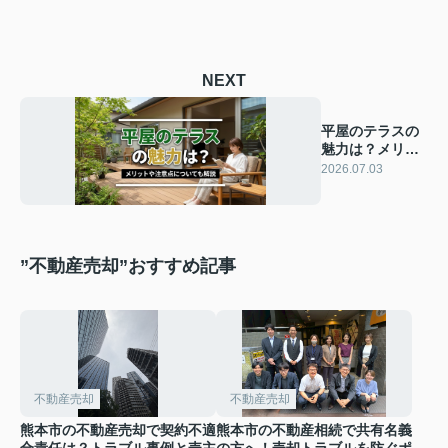
NEXT
平屋のテラスの
魅力は？メリッ
トや注意点につ
2026.07.03
いても解説
”不動産売却”おすすめ記事
不動産売却
不動産売却
熊本市の不動産売却で契約不適
熊本市の不動産相続で共有名義