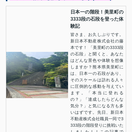
日本一の階段！美里町の
3333段の石段を登った体
験記
皆さま、お久しぶりです。
新日本不動産株式会社の藤
本です！ 「美里町の3333段
の石段」と聞くと、あなた
はどんな景色や体験を想像
しますか？熊本県美里町に
は、日本一の石段があり、
そのスケールは訪れる人々
に圧倒的な感動を与えてい
ます。「本当に登れる
の？」「達成したらどんな
気分？」と気になる方も多
いはずです。先日、新日本
不動産株式会社職員一同で3
333段の階段登りに挑戦いた
しました！！この記事で