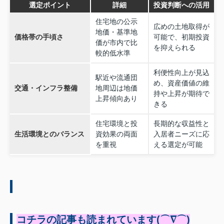
選定ポイント
詳細
投資判断への活用
住宅地の公示
広めの土地取得が
地価・基準地
価格帯の手頃さ
可能で、初期投資
価が市内で比
を抑えられる
較的低水準
利便性向上が見込
駅近や流通団
め、資産価値の維
交通・インフラ整備
地周辺は地価
持や上昇が期待で
上昇傾向あり
きる
住宅環境と投
長期的な収益性と
生活環境とのバランス
資効果の両面
入居者ニーズに応
を重視
える選定が可能
コチラの記事も読まれています(⌒∇⌒)