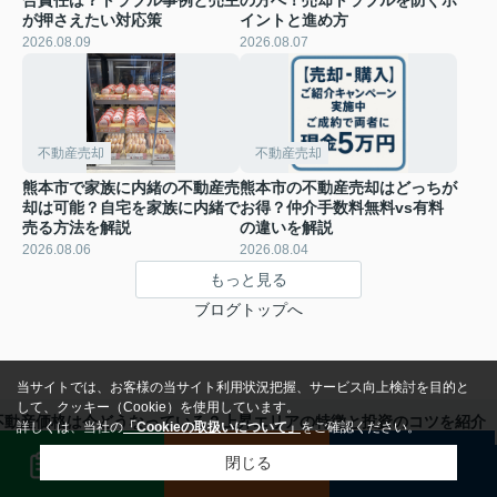
合責任は？トラブル事例と売主
の方へ！売却トラブルを防ぐポ
が押さえたい対応策
イントと進め方
2026.08.09
2026.08.07
不動産売却
不動産売却
熊本市で家族に内緒の不動産売
熊本市の不動産売却はどっちが
却は可能？自宅を家族に内緒で
お得？仲介手数料無料vs有料
売る方法を解説
の違いを解説
2026.08.06
2026.08.04
もっと見る
ブログトップへ
当サイトでは、お客様の当サイト利用状況把握、サービス向上検討を目的と
して、クッキー（Cookie）を使用しています。
不動産価格は今どうなっている？上昇エリアの特徴と投資のコツを紹介
詳しくは、当社の
「Cookieの取扱いについて」
をご確認ください。
無料査定
メール
電話
閉じる