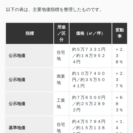
以下の表は、主要地価指標を整理したものです。
用途
変動
指標
／区
価格（㎡／坪）
率
分
約５万７３３１円
＋２.
住宅
公示地価
／約１８万９５２
３
地
４円
８％
約１０万７４００
＋２.
商業
公示地価
円／約３５万５０
３
地
４１円
７％
約７万６５００円
＋６.
工業
公示地価
／約２５万２８９
８
地
２円
３％
約４万５７９４円
＋１.
住宅
基準地価
／約１５万１３８
４
地