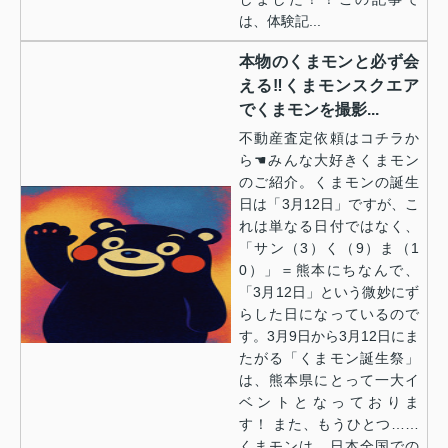
は、体験記...
本物のくまモンと必ず会
える‼くまモンスクエア
でくまモンを撮影...
不動産査定依頼はコチラか
ら☚みんな大好きくまモン
のご紹介。くまモンの誕生
日は「3月12日」ですが、こ
れは単なる日付ではなく、
「サン（3）く（9）ま（1
0）」＝熊本にちなんで、
「3月12日」という微妙にず
らした日になっているので
す。3月9日から3月12日にま
たがる「くまモン誕生祭」
は、熊本県にとって一大イ
ベントとなっておりま
す！ また、もうひとつ……
くまモンは、日本全国での