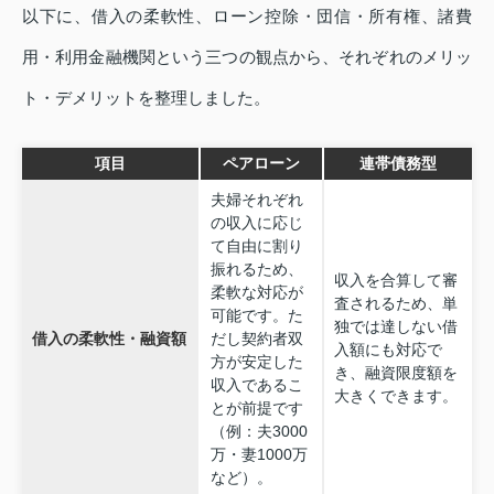
以下に、借入の柔軟性、ローン控除・団信・所有権、諸費
用・利用金融機関という三つの観点から、それぞれのメリッ
ト・デメリットを整理しました。
項目
ペアローン
連帯債務型
夫婦それぞれ
の収入に応じ
て自由に割り
振れるため、
収入を合算して審
柔軟な対応が
査されるため、単
可能です。た
独では達しない借
借入の柔軟性・融資額
だし契約者双
入額にも対応で
方が安定した
き、融資限度額を
収入であるこ
大きくできます。
とが前提です
（例：夫3000
万・妻1000万
など）。