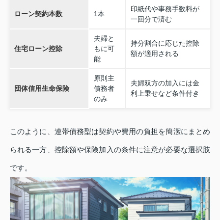
印紙代や事務手数料が
ローン契約本数
1本
一回分で済む
夫婦と
持分割合に応じた控除
住宅ローン控除
もに可
額が適用される
能
原則主
夫婦双方の加入には金
団体信用生命保険
債務者
利上乗せなど条件付き
のみ
このように、連帯債務型は契約や費用の負担を簡潔にまとめ
られる一方、控除額や保険加入の条件に注意が必要な選択肢
です。