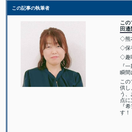
この記事の執筆者
この
田邉
◇熊
◇保
◇趣
『一
瞬間
この
供し
う、
点に
『希
す！