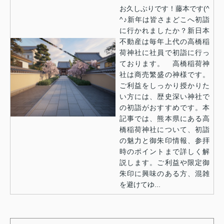
お久しぶりです！藤本です(^
^♪新年は皆さまどこへ初詣
に行かれましたか？新日本
不動産は毎年上代の高橋稲
荷神社に社員で初詣に行っ
ております。 高橋稲荷神
社は商売繁盛の神様です。
ご利益をしっかり授かりた
い方には、歴史深い神社で
の初詣がおすすめです。本
記事では、熊本県にある高
橋稲荷神社について、初詣
の魅力と御朱印情報、参拝
時のポイントまで詳しく解
説します。ご利益や限定御
朱印に興味のある方、混雑
を避けてゆ...