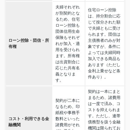
夫婦それぞれ
住宅ローン控除
が別契約とな
は、持分割合に応
るため、住宅
じて按分された額
ローン控除も
で夫婦ともに受け
団体信用生命
られます。団信は
保険もそれぞ
ローン控除・団信・所
主債務者のみが対
れが加入・適
有権
象ですが、条件に
用を受けられ
よっては夫婦同時
ます。所有権
加入できる商品も
は出資割合に
あります（ただし
応じた共有名
金利上乗せなど条
義となりま
件あり）。
す。
契約は一本にまと
まるため、諸費用
契約が二本に
は一度で済み、コ
なるため、印
ストを抑えられま
紙税や事務手
す。ただし、連帯
コスト・利用できる金
数料といった
債務型を扱う金融
融機関
諸費用がそれ
機関は限られてお