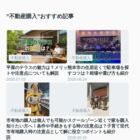
”不動産購入”おすすめ記事
不動産購入
不動産購入
平屋のテラスの魅力は？メリッ
熊本市の住居近くで駐車場を探
トや注意点についても解説
すコツは？相場や選び方も紹介
2026.07.03
2026.06.24
不動産購入
不動産購入
市有地の購入は個人でも可能か
スクールゾーン近くで家を購入
知りたい方へ！条件や手続きも
する時の注意点は？子育て世代
市有地購入時の注意点として解
に役立つポイントも紹介
説
2026.05.25