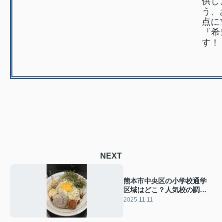
供し
う、
点に
『希
す！
NEXT
熊本市中央区の小学校通学
区域はどこ？人気校の調べ
方も紹介
2025.11.11