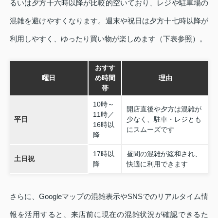
るいは夕方十六時以降が比較的空いており、レジや駐車場の
混雑を避けやすくなります。週末や祝日は夕方十七時以降が
利用しやすく、ゆったり買い物が楽しめます（下表参照）。
おすす
曜日
め時間
理由
帯
10時～
開店直後や夕方は混雑が
11時／
平日
少なく、駐車・レジとも
16時以
にスムーズです
降
17時以
昼間の混雑が緩和され、
土日祝
降
快適に利用できます
さらに、Googleマップの混雑表示やSNSでのリアルタイム情
報を活用すると、来店前に現在の混雑状況が確認できるた