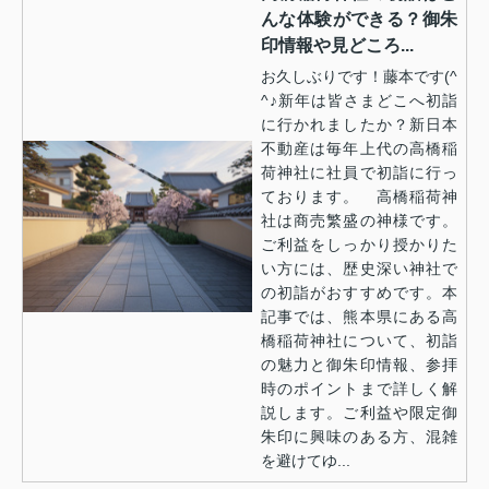
んな体験ができる？御朱
印情報や見どころ...
お久しぶりです！藤本です(^
^♪新年は皆さまどこへ初詣
に行かれましたか？新日本
不動産は毎年上代の高橋稲
荷神社に社員で初詣に行っ
ております。 高橋稲荷神
社は商売繁盛の神様です。
ご利益をしっかり授かりた
い方には、歴史深い神社で
の初詣がおすすめです。本
記事では、熊本県にある高
橋稲荷神社について、初詣
の魅力と御朱印情報、参拝
時のポイントまで詳しく解
説します。ご利益や限定御
朱印に興味のある方、混雑
を避けてゆ...