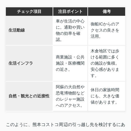
チェック項目
注目ポイント
備考
車が生活の中心
御船ICからのア
に。通勤や買い
生活動線
クセスの良さを
物の効率を確
活用。
認。
木倉地区では歩
商業施設・公共
ける範囲に多く
生活インフラ
施設・医療機関
の施設が集積。
の近さ。
安心感がありま
す。
阿蘇の大自然や
休日の家族時間
恐竜博物館など
自然・観光との近接性
にも、大きな価
のレジャー施設
値があります。
へのアクセス。
このように、熊本コストコ周辺の引っ越し先を検討するにあ