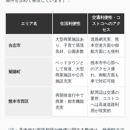
条件も含めて整理しています）：
交通利便性・コ
エリア名
生活利便性
ストコへのアク
セス
大型商業施設あ
道路網充実、熊
合志市
り、子育て環境
本空港方面や御
良好、公園多数
船方面にも便利
ベッドタウンと
熊本市中心部へ
して発達、大型
のアクセス優
菊陽町
商業施設や公共
れ、御船方面も
施設充実
車で対応可能
駅周辺は交通の
再開発進行中で
要所、コストコ
熊本市西区
商業・都市機能
へは高速道路利
充実
用が現実的
（注：具体的な家賃相場や物価に関する数値は、検索時点で