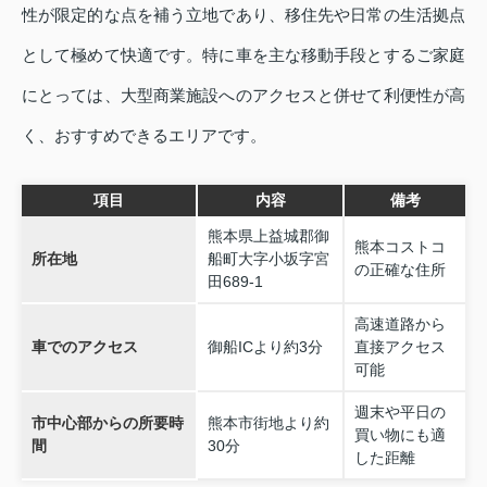
性が限定的な点を補う立地であり、移住先や日常の生活拠点
として極めて快適です。特に車を主な移動手段とするご家庭
にとっては、大型商業施設へのアクセスと併せて利便性が高
く、おすすめできるエリアです。
項目
内容
備考
熊本県上益城郡御
熊本コストコ
所在地
船町大字小坂字宮
の正確な住所
田689‑1
高速道路から
車でのアクセス
御船ICより約3分
直接アクセス
可能
週末や平日の
市中心部からの所要時
熊本市街地より約
買い物にも適
間
30分
した距離