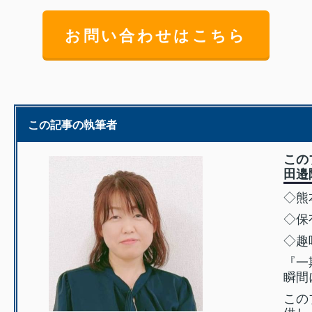
お問い合わせはこちら
この記事の執筆者
この
田邉
◇熊
◇保
◇趣
『一
瞬間
この