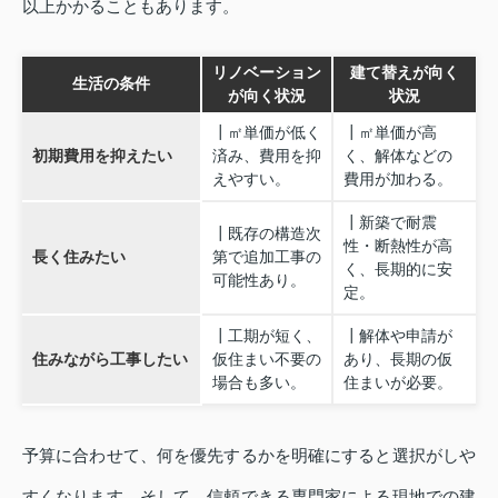
以上かかることもあります。
リノベーション
建て替えが向く
生活の条件
が向く状況
状況
┃㎡単価が低く
┃㎡単価が高
初期費用を抑えたい
済み、費用を抑
く、解体などの
えやすい。
費用が加わる。
┃新築で耐震
┃既存の構造次
性・断熱性が高
長く住みたい
第で追加工事の
く、長期的に安
可能性あり。
定。
┃工期が短く、
┃解体や申請が
住みながら工事したい
仮住まい不要の
あり、長期の仮
場合も多い。
住まいが必要。
予算に合わせて、何を優先するかを明確にすると選択がしや
すくなります。そして、信頼できる専門家による現地での建