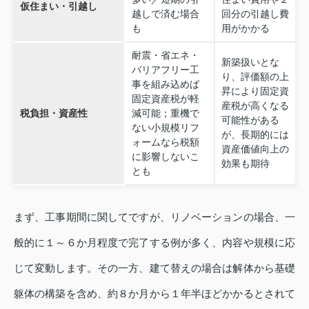
仮住まい・引越し
越しで済む場合
回分の引越し費
も
用がかかる
耐震・省エネ・
新築扱いとな
バリアフリー工
り、評価額の上
事を組み込めば
昇により固定資
固定資産税が軽
産税が高くなる
税負担・資産性
減可能；重機で
可能性がある
ない小規模リフ
が、長期的には
ォームなら税額
資産価値向上の
に影響しないこ
効果も期待
とも
まず、工事期間に関してですが、リノベーションの場合、一
般的に１～６か月程度で完了する例が多く、内容や規模に応
じて変動します。その一方、建て替えの場合は解体から基礎
躯体の構築を含め、約８か月から１年半ほどかかるとされて