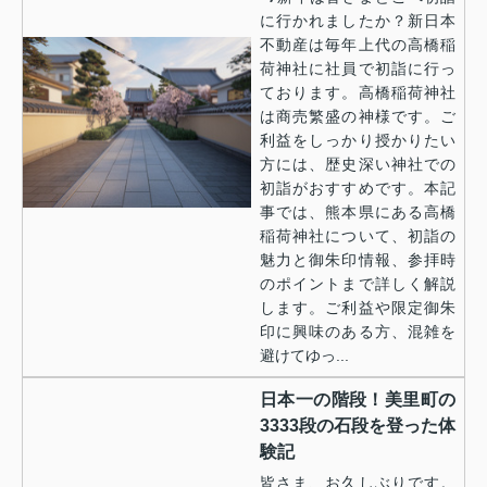
に行かれましたか？新日本
不動産は毎年上代の高橋稲
荷神社に社員で初詣に行っ
ております。高橋稲荷神社
は商売繁盛の神様です。ご
利益をしっかり授かりたい
方には、歴史深い神社での
初詣がおすすめです。本記
事では、熊本県にある高橋
稲荷神社について、初詣の
魅力と御朱印情報、参拝時
のポイントまで詳しく解説
します。ご利益や限定御朱
印に興味のある方、混雑を
避けてゆっ...
日本一の階段！美里町の
3333段の石段を登った体
験記
皆さま、お久しぶりです。