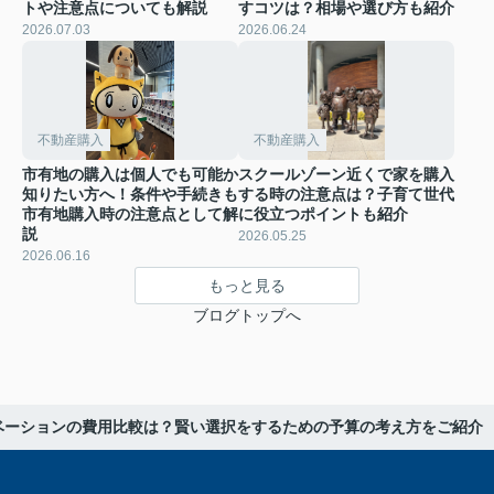
トや注意点についても解説
すコツは？相場や選び方も紹介
2026.07.03
2026.06.24
不動産購入
不動産購入
市有地の購入は個人でも可能か
スクールゾーン近くで家を購入
知りたい方へ！条件や手続きも
する時の注意点は？子育て世代
市有地購入時の注意点として解
に役立つポイントも紹介
説
2026.05.25
2026.06.16
もっと見る
ブログトップへ
ベーションの費用比較は？賢い選択をするための予算の考え方をご紹介