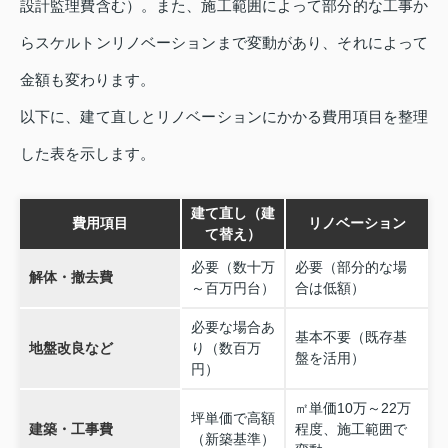
設計監理費含む）。また、施工範囲によって部分的な工事か
らスケルトンリノベーションまで変動があり、それによって
金額も変わります。
以下に、建て直しとリノベーションにかかる費用項目を整理
した表を示します。
建て直し（建
費用項目
リノベーション
て替え）
必要（数十万
必要（部分的な場
解体・撤去費
～百万円台）
合は低額）
必要な場合あ
基本不要（既存基
地盤改良など
り（数百万
盤を活用）
円）
㎡単価10万～22万
坪単価で高額
建築・工事費
程度、施工範囲で
（新築基準）