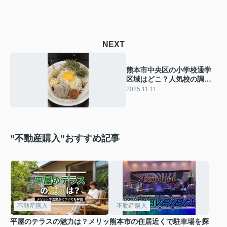
NEXT
熊本市中央区の小学校通学
区域はどこ？人気校の調べ
方も紹介
2025.11.11
”不動産購入”おすすめ記事
不動産購入
不動産購入
平屋のテラスの魅力は？メリッ
熊本市の住居近くで駐車場を探