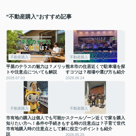
”不動産購入”おすすめ記事
不動産購入
不動産購入
平屋のテラスの魅力は？メリッ
熊本市の住居近くで駐車場を探
トや注意点についても解説
すコツは？相場や選び方も紹介
2026.07.03
2026.06.24
不動産購入
不動産購入
市有地の購入は個人でも可能か
スクールゾーン近くで家を購入
知りたい方へ！条件や手続きも
する時の注意点は？子育て世代
市有地購入時の注意点として解
に役立つポイントも紹介
説
2026.05.25