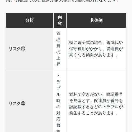
内
分類
具体例
容
管
理
特に電子式の場合、電気代や
費
リスク①
保守費用がかかり、管理費が
の
高くなる傾向があります 。
上
昇
ト
ラ
ブ
ル
満杯で空きがない、暗証番号
時
を見落とす、配達員が番号を
リスク②
の
誤記載するなどのトラブルが
対
発生することがあります 。
応
負
担