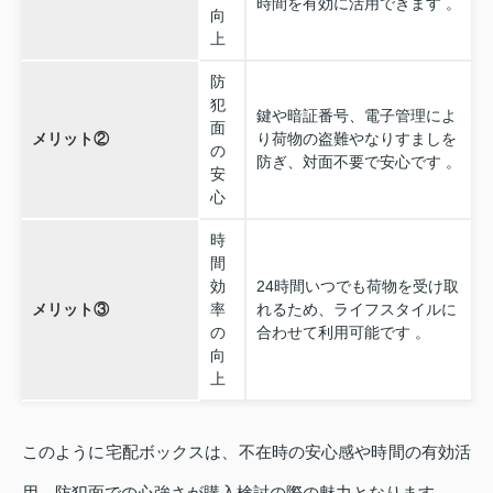
時間を有効に活用できます 。
向
上
防
犯
鍵や暗証番号、電子管理によ
面
メリット②
り荷物の盗難やなりすましを
の
防ぎ、対面不要で安心です 。
安
心
時
間
効
24時間いつでも荷物を受け取
メリット③
率
れるため、ライフスタイルに
の
合わせて利用可能です 。
向
上
このように宅配ボックスは、不在時の安心感や時間の有効活
用、防犯面での心強さが購入検討の際の魅力となります。