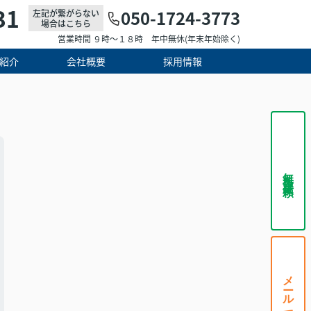
31
050-1724-3773
左記が繋がらない
場合はこちら
営業時間 ９時～１８時 年中無休(年末年始除く)
紹介
会社概要
採用情報
無料査定依頼
メールで相談する