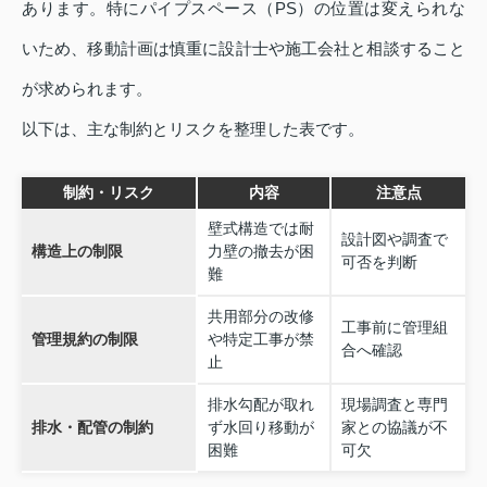
あります。特にパイプスペース（PS）の位置は変えられな
いため、移動計画は慎重に設計士や施工会社と相談すること
が求められます。
以下は、主な制約とリスクを整理した表です。
制約・リスク
内容
注意点
壁式構造では耐
設計図や調査で
構造上の制限
力壁の撤去が困
可否を判断
難
共用部分の改修
工事前に管理組
管理規約の制限
や特定工事が禁
合へ確認
止
排水勾配が取れ
現場調査と専門
排水・配管の制約
ず水回り移動が
家との協議が不
困難
可欠