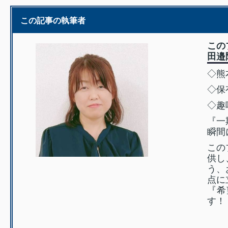
この記事の執筆者
この
田邉
◇熊
◇保
◇趣
『一
瞬間
この
供し
う、
点に
『希
す！