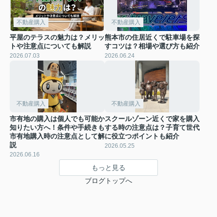
不動産購入
不動産購入
平屋のテラスの魅力は？メリッ
熊本市の住居近くで駐車場を探
トや注意点についても解説
すコツは？相場や選び方も紹介
2026.07.03
2026.06.24
不動産購入
不動産購入
市有地の購入は個人でも可能か
スクールゾーン近くで家を購入
知りたい方へ！条件や手続きも
する時の注意点は？子育て世代
市有地購入時の注意点として解
に役立つポイントも紹介
説
2026.05.25
2026.06.16
もっと見る
ブログトップへ