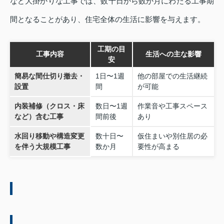
など大掛かりな工事では、数十日から数か月にわたる工事期
間となることがあり、住宅全体の生活に影響を与えます。
工期の目
工事内容
生活への主な影響
安
簡易な間仕切り撤去・
1日〜1週
他の部屋での生活継続
設置
間
が可能
内装補修（クロス・床
数日〜1週
作業音や工事スペース
など）含む工事
間前後
あり
水回り移動や構造変更
数十日〜
仮住まいや別住居の必
を伴う大規模工事
数か月
要性が高まる