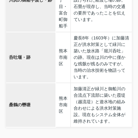
川尻の御船手渡し・跡
丁
設けられた船渡し場の跡。
目・
石畳が現存し、当時の交通
富合
の要所であったことを伝え
町御
ています。
船手
慶長8年（1603年）に加藤清
正が洪水対策として緑川に
熊本
築いた放水路「堀川呑吐」
呑吐堰・跡
市南
の跡。現在は川の中に僅か
区
な残骸が残るのみですが、
当時の治水技術を物語って
います。
加藤清正が緑川と御船川の
合流点下流部に築いた霞堤
熊本
（越流堤）と遊水地の組み
桑鶴の轡塘
市南
合わせによる洪水対策施
区
設。現在もシステム全体が
維持されています。