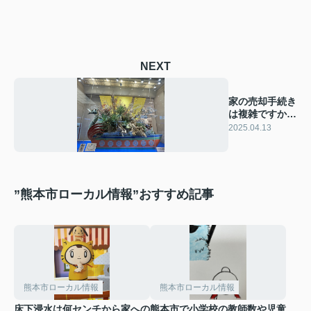
NEXT
家の売却手続き
は複雑ですか？
売却プロセスを
2025.04.13
解説
”熊本市ローカル情報”おすすめ記事
熊本市ローカル情報
熊本市ローカル情報
床下浸水は何センチから家への
熊本市で小学校の教師数や児童