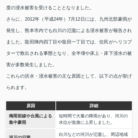
度の浸水被害を受けることとなりました。
さらに、2012年（平成24年）7月12日には、九州北部豪雨が
発生し、熊本市内でも白川の氾濫による浸水被害が報告され
ました。龍田陣内四丁目や龍田一丁目では、住民がヘリコプ
ターで救出される事態となり、全半壊や床上・床下浸水の被
害が多数発生しました。
これらの洪水・浸水被害の主な原因として、以下の点が挙げ
られます。
原因
詳細
梅雨前線や台風による
短時間で大量の降雨があり、河川の
集中豪雨
水位が急激に上昇しました。
白川などの河川が氾濫し、周辺地域
河川の氾濫