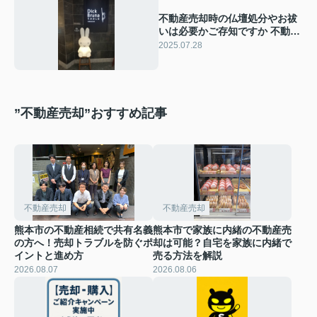
不動産売却時の仏壇処分やお祓
いは必要かご存知ですか 不動産
売却 仏壇 処分や不動産売却 お
2025.07.28
祓い 仏壇の流れをご紹介
”不動産売却”おすすめ記事
不動産売却
不動産売却
熊本市の不動産相続で共有名義
熊本市で家族に内緒の不動産売
の方へ！売却トラブルを防ぐポ
却は可能？自宅を家族に内緒で
イントと進め方
売る方法を解説
2026.08.07
2026.08.06