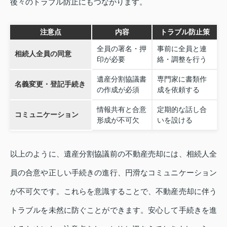
後々のトラブル防止にもつながります。
注意点
内容
トラブル防止策
全員の署名・押
事前に全員と連
相続人全員の同意
印が必要
絡・調整を行う
遺産分割協議書
専門家に書類作
名義変更・登記手続き
の作成が必須
成を依頼する
情報共有と合意
定期的な話し合
コミュニケーション
形成が不可欠
いを設ける
以上のように、遺産分割協議前の不動産売却には、相続人全
員の合意や正しい手続きの進行、円滑なコミュニケーション
が不可欠です。これらを意識することで、不動産売却に伴う
トラブルを未然に防ぐことができます。安心して手続きを進