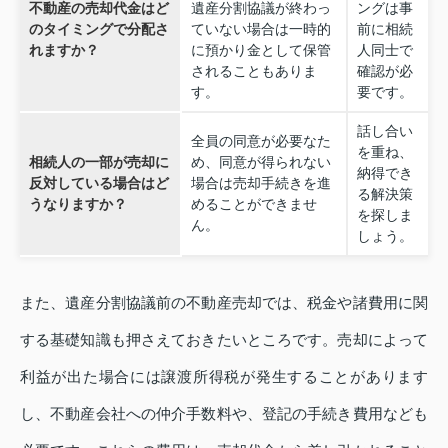
不動産の売却代金はど
遺産分割協議が終わっ
ングは事
のタイミングで分配さ
ていない場合は一時的
前に相続
れますか？
に預かり金として保管
人同士で
されることもありま
確認が必
す。
要です。
話し合い
全員の同意が必要なた
を重ね、
相続人の一部が売却に
め、同意が得られない
納得でき
反対している場合はど
場合は売却手続きを進
る解決策
うなりますか？
めることができませ
を探しま
ん。
しょう。
また、遺産分割協議前の不動産売却では、税金や諸費用に関
する基礎知識も押さえておきたいところです。売却によって
利益が出た場合には譲渡所得税が発生することがあります
し、不動産会社への仲介手数料や、登記の手続き費用なども