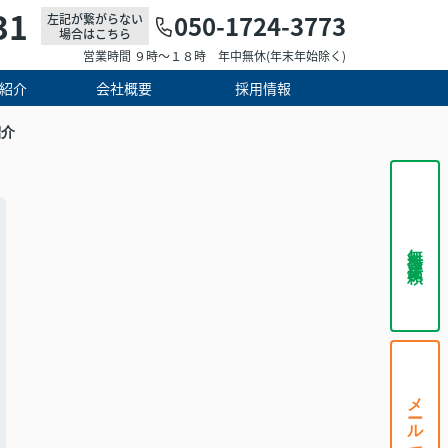
31
050-1724-3773
左記が繋がらない
場合はこちら
営業時間 ９時～１８時 年中無休(年末年始除く)
紹介
会社概要
採用情報
紹介
無料査定依頼
メールで相談する