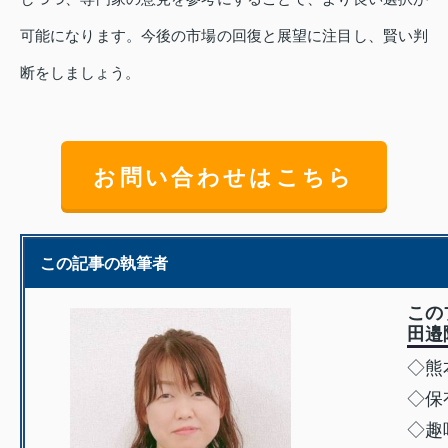
可能になります。今後の市場の回復と展望に注目し、賢い判
断をしましょう。
お問い合わせはこちら
この記事の執筆者
この
田邉
◇熊
◇保
◇趣