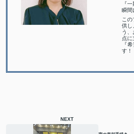
『一
瞬間
この
供し
う、
点に
『希
す！
NEXT