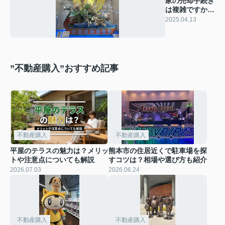
家の売却手続き
は複雑ですか？
売却プロセスを
2025.04.13
解説
”不動産購入”おすすめ記事
不動産購入
不動産購入
平屋のテラスの魅力は？メリッ
熊本市の住居近くで駐車場を探
トや注意点についても解説
すコツは？相場や選び方も紹介
2026.07.03
2026.06.24
不動産購入
不動産購入