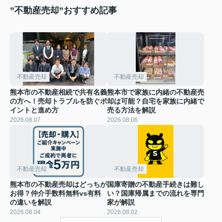
”不動産売却”おすすめ記事
不動産売却
不動産売却
熊本市の不動産相続で共有名義
熊本市で家族に内緒の不動産売
の方へ！売却トラブルを防ぐポ
却は可能？自宅を家族に内緒で
イントと進め方
売る方法を解説
2026.08.07
2026.08.06
不動産売却
不動産売却
熊本市の不動産売却はどっちが
国庫寄贈の不動産手続きは難し
お得？仲介手数料無料vs有料
い？国庫帰属までの流れを専門
の違いを解説
家が解説
2026.08.04
2026.08.02