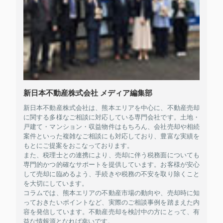
新日本不動産株式会社 メディア編集部
新日本不動産株式会社は、熊本エリアを中心に、不動産売却
に関する多様なご相談に対応している専門会社です。土地・
戸建て・マンション・収益物件はもちろん、会社売却や相続
案件といった複雑なご相談にも対応しており、豊富な実績を
もとにご提案をおこなっております。
また、税理士との連携により、売却に伴う税務面についても
専門的かつ的確なサポートを提供しています。お客様が安心
して売却に臨めるよう、手続きや税務の不安を取り除くこと
を大切にしています。
コラムでは、熊本エリアの不動産市場の動向や、売却時に知
っておきたいポイントなど、実際のご相談事例を踏まえた内
容を発信しています。不動産売却を検討中の方にとって、有
益な情報源となれば幸いです。