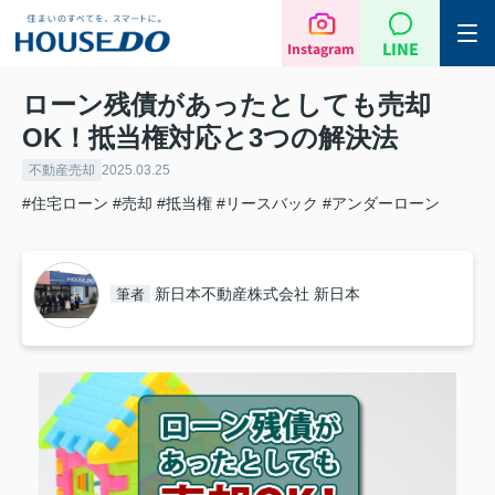
LINE
Instagram
ローン残債があったとしても売却
OK！抵当権対応と3つの解決法
不動産売却
2025.03.25
#住宅ローン
#売却
#抵当権
#リースバック
#アンダーローン
新日本不動産株式会社 新日本
筆者