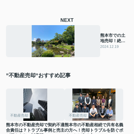
NEXT
熊本市での土
地売却！絶対
失敗しないた
2024.12.19
めに！
”不動産売却”おすすめ記事
不動産売却
不動産売却
熊本市の不動産売却で契約不適
熊本市の不動産相続で共有名義
合責任は？トラブル事例と売主
の方へ！売却トラブルを防ぐポ