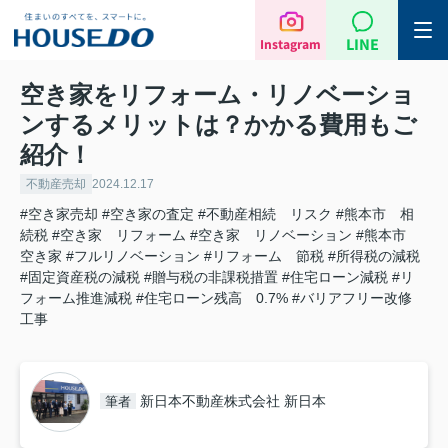
LINE
Instagram
空き家をリフォーム・リノベーショ
ンするメリットは？かかる費用もご
紹介！
不動産売却
2024.12.17
#空き家売却
#空き家の査定
#不動産相続 リスク
#熊本市 相
続税
#空き家 リフォーム
#空き家 リノベーション
#熊本市
空き家
#フルリノベーション
#リフォーム 節税
#所得税の減税
#固定資産税の減税
#贈与税の非課税措置
#住宅ローン減税
#リ
フォーム推進減税
#住宅ローン残高 0.7%
#バリアフリー改修
工事
新日本不動産株式会社 新日本
筆者