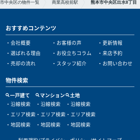
市中央区の物件一覧
商業高校前駅
熊本市中央区出水8丁目
おすすめコンテンツ
・会社概要
・お客様の声
・更新情報
・選ばれる理由
・お役立ちコラム
・来店予約
・売却の流れ
・スタッフ紹介
・お問い合わせ
物件検索
一戸建て
マンション
土地
・沿線検索
・沿線検索
・沿線検索
・エリア検索
・エリア検索
・エリア検索
・地図検索
・地図検索
・地図検索