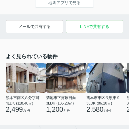
地図アプリで見る
メールで共有する
LINEで共有する
よく見られている物件
熊本市南区八分字町
菊池市下河原日向
熊本市東区長嶺東９丁目
4LDK (118.46㎡)
3LDK (135.20㎡)
3LDK (86.10㎡)
3
2,499
1,200
2,580
万円
万円
万円