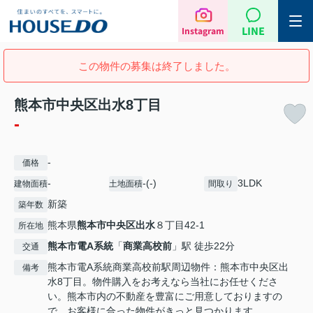
LINE
Instagram
この物件の募集は終了しました。
熊本市中央区出水8丁目
-
-
価格
-
-(-)
3LDK
建物面積
土地面積
間取り
新築
築年数
熊本県
熊本市中央区
出水
８丁目42-1
所在地
熊本市電A系統
「
商業高校前
」駅 徒歩22分
交通
熊本市電A系統商業高校前駅周辺物件：熊本市中央区出
備考
水8丁目。物件購入をお考えなら当社にお任せくださ
い。熊本市内の不動産を豊富にご用意しておりますの
で、お客様に合った物件がきっと見つかります。