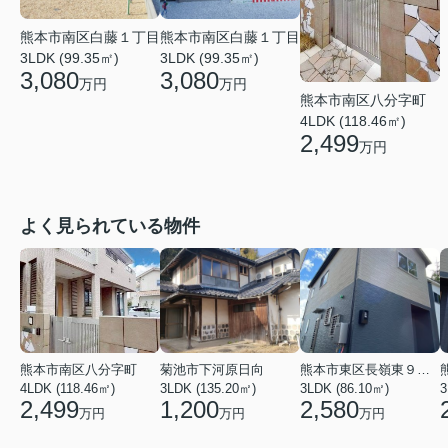
熊本市南区白藤１丁目
熊本市南区白藤１丁目
3LDK (99.35㎡)
3LDK (99.35㎡)
3,080
3,080
万円
万円
熊本市南区八分字町
4LDK (118.46㎡)
2,499
万円
よく見られている物件
熊本市南区八分字町
菊池市下河原日向
熊本市東区長嶺東９丁目
4LDK (118.46㎡)
3LDK (135.20㎡)
3LDK (86.10㎡)
3
2,499
1,200
2,580
万円
万円
万円