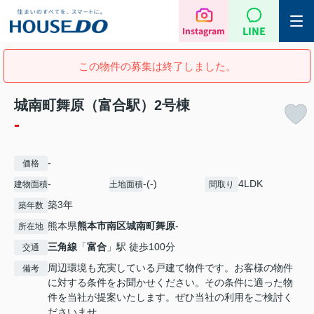
LINE
Instagram
この物件の募集は終了しました。
城南町舞原（富合駅）2号棟
-
-
価格
-
-(-)
4LDK
建物面積
土地面積
間取り
築3年
築年数
熊本県
熊本市南区
城南町舞原
-
所在地
三角線
「
富合
」駅 徒歩100分
交通
周辺環境も充実している戸建て物件です。お客様の物件
備考
に対する条件をお聞かせください。その条件に適った物
件を当社が提案いたします。ぜひ当社の利用をご検討く
ださいませ。